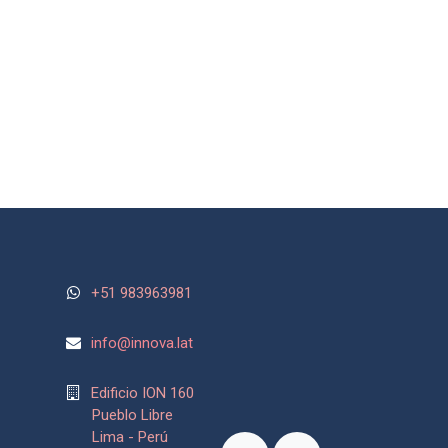
+51 983963981
info@
innova.lat
Edificio ION 160
Pueblo Libre
Lima - Perú