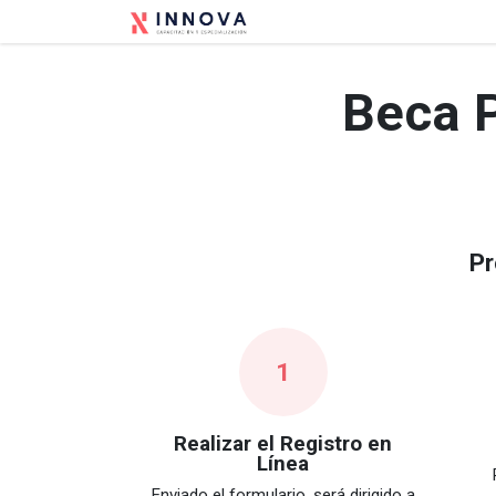
Ir al contenido
Inicio
Conócenos
E
Beca P
Pr
1
Realizar el Registro en
Línea
Enviado el formulario, será dirigido a