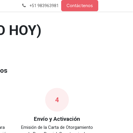
Contáctenos
+51 983963981
LO HOY)
sos
4
Envío y Activación
ara
Emisión de la Carta de Otorgamiento