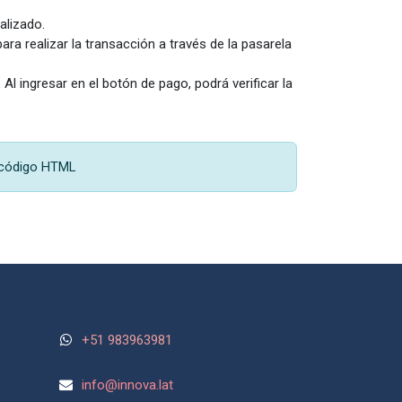
alizado.
ara realizar la transacción a través de la pasarela
Al ingresar en el botón de pago, podrá verificar la
o código HTML
+51 983963981
info@
innova.lat