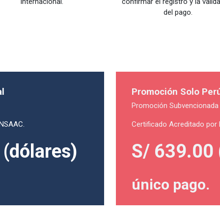
internacional.
confirmar el registro y la valid
del pago.
l
Promoción Solo Per
Promoción Subvencionad
 UNSAAC.
Certificado Acreditado por
(dólares)
S/ 639.00 
único pago.