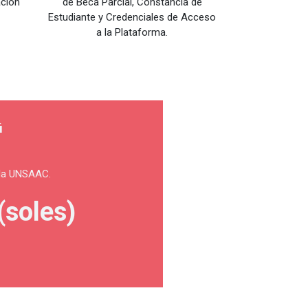
ación
de Beca Parcial, Constancia de
Estudiante y Credenciales de Acceso
a la Plataforma.
ú
a
 la UNSAAC.
(soles)