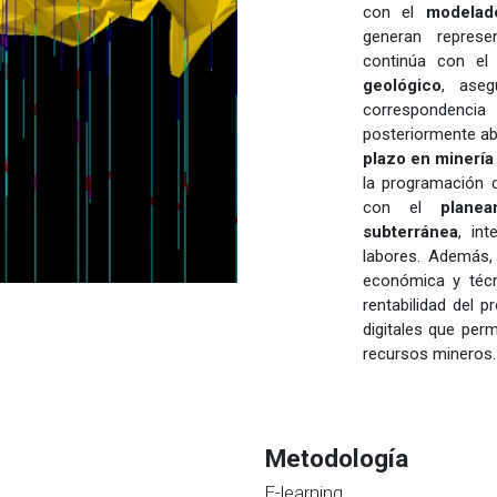
con el
modelad
generan represen
continúa con e
geológico
, aseg
correspondenci
posteriormente a
plazo en minería
la programación d
con el
plane
subterránea
, in
labores. Además, 
económica y técn
rentabilidad del p
digitales que per
recursos mineros.
Metodología
E-learning