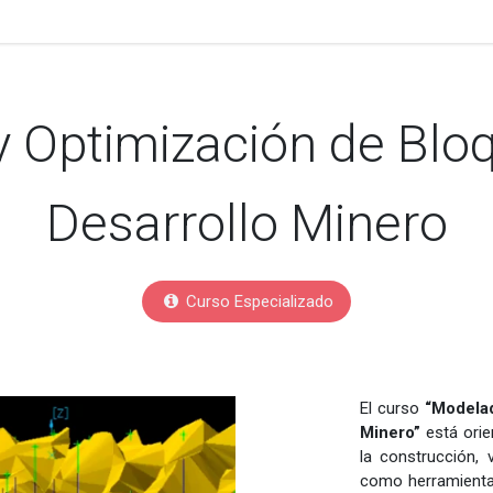
specialización
Becas
Certificación
Pagos
 Optimización de Bloq
Desarrollo Minero
Curso Especializado
El curso
“Modelad
Minero”
está orie
la construcción, 
como herramienta 