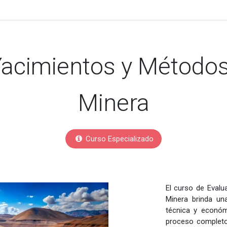
specialización
Becas
Certificación
Pagos
Yacimientos y Métodos
Minera
Curso Especializado
El curso de Evalu
Minera brinda una
técnica y económ
proceso completo