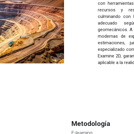
con herramientas
recursos y res
culminando con 
adecuado según
geomecánicos. A l
modernas de expl
estimaciones, j
especializado co
Examine 2D, garan
aplicable a la real
Metodología
E-learning